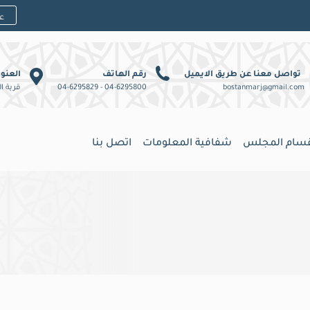
تواصل معنا عن طريق الايميل
رقم الهاتف
العنو
bostanmarj@gmail.com
04-6295800 - 04-6295829
قرية ا
قسام المجلس
شفافية المعلومات
اتصل بنا